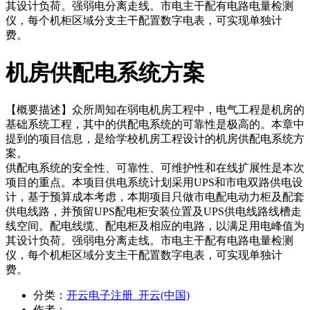
其设计负荷。强弱电分离走线。市电主干配有电路电量检测
仪，每个机柜区域分支主干配置数字电表，可实现单独计
费。
机房供配电系统方案
【概要描述】
众所周知在弱电机房工程中，电气工程是机房的
基础系统工程，其中的供配电系统的可靠性是极高的。本章中
提到的项目信息，是给学校机房工程设计的机房供配电系统方
案。
供配电系统的安全性、可靠性、可维护性和在线扩展性是本次
项目的重点。本项目供电系统计划采用UPS和市电双路供电设
计，基于预算成本考虑，本期项目只做市电配电动力柜及配套
供电线路，并预留UPS配电柜安装位置及UPS供电线路线槽走
线空间。配电线缆、配电柜及相应的电路，以满足用电峰值为
其设计负荷。强弱电分离走线。市电主干配有电路电量检测
仪，每个机柜区域分支主干配置数字电表，可实现单独计
费。
分类：
开云电子注册_开云(中国)
作者：